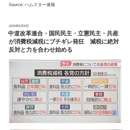
Source: ハムスター速報
投
2026年8月6日
稿
中道改革連合・国民民主・立憲民主・共産
日:
が消費税減税にブチギレ発狂 減税に絶対
反対と力を合わせ始める