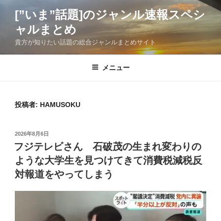
コ
[”いま”話題]のジャンル速報スペシ
ン
ャルまとめ
テ
ン
貴方が知りたい話題の総合ジャンルまとめサイト
ツ
へ
メニュー
ス
キ
ッ
投稿者:
HAMUSOKU
プ
投
2026年8月6日
稿
フジテレビさん 石破茂の生まれ変わりの
日:
ような大学生を見つけてきて消費税減税反
対報道をやってしまう