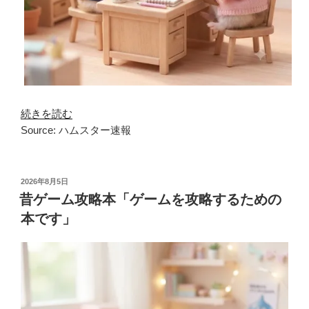
続きを読む
Source: ハムスター速報
投
2026年8月5日
稿
昔ゲーム攻略本「ゲームを攻略するための
日:
本です」