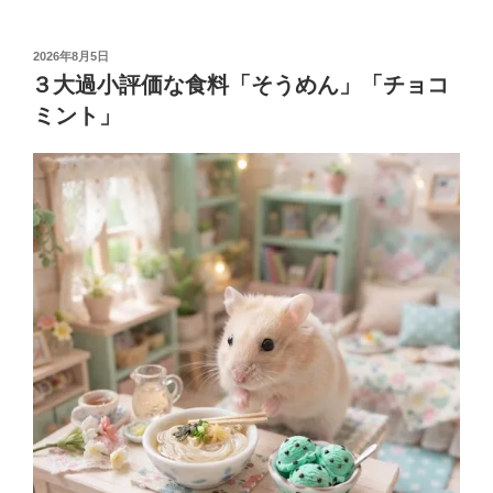
投
2026年8月5日
稿
３大過小評価な食料「そうめん」「チョコ
日:
ミント」