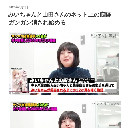
投
2026年8月5日
稿
みいちゃんと山田さんのネット上の痕跡
日:
ガンガン消され始める