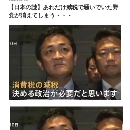
稿
【日本の謎】あれだけ減税で騒いでいた野
日:
党が消えてしまう・・・