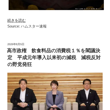
続きを読む
Source: ハムスター速報
投
2026年8月5日
稿
高市政権 飲食料品の消費税１％を閣議決
日:
定 平成元年導入以来初の減税 減税反対
の野党発狂