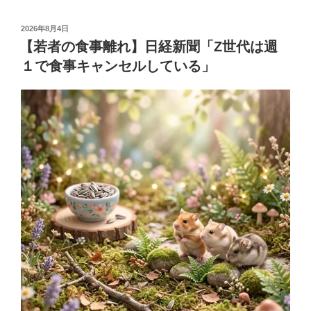
投
2026年8月4日
稿
【若者の食事離れ】日経新聞「Z世代は週
日:
１で食事キャンセルしている」