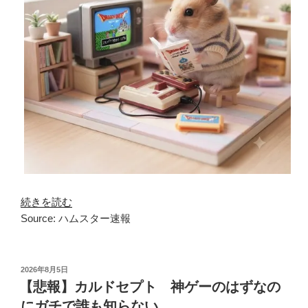
続きを読む
Source: ハムスター速報
投
2026年8月5日
稿
【悲報】カルドセプト 神ゲーのはずなの
日:
にガチで誰も知らない