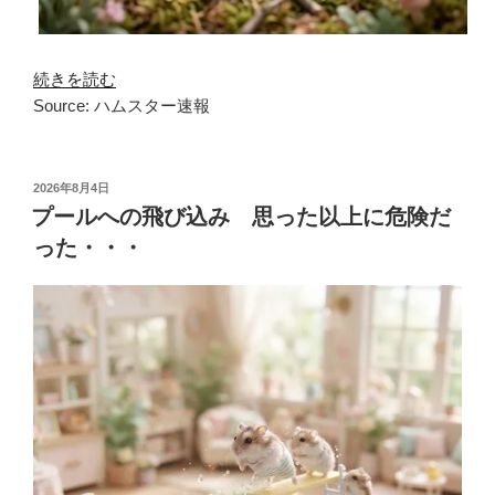
続きを読む
Source: ハムスター速報
投
2026年8月4日
稿
プールへの飛び込み 思った以上に危険だ
日:
った・・・