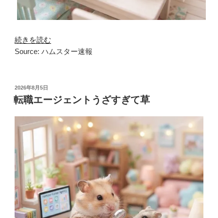
続きを読む
Source: ハムスター速報
投
2026年8月5日
稿
転職エージェントうざすぎて草
日: