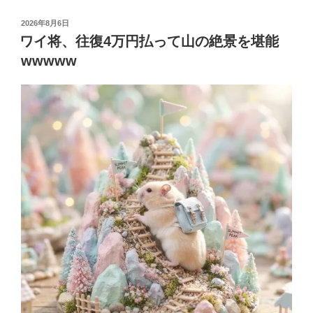
投
2026年8月6日
稿
ワイ将、往復4万円払って山の絶景を堪能
日:
wwwww