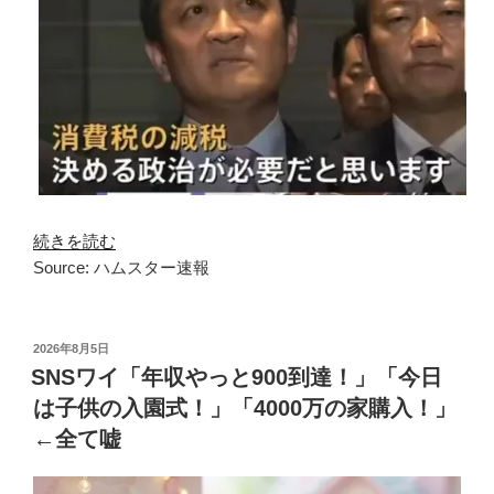
続きを読む
Source: ハムスター速報
投
2026年8月5日
稿
SNSワイ「年収やっと900到達！」「今日
日:
は子供の入園式！」「4000万の家購入！」
←全て嘘