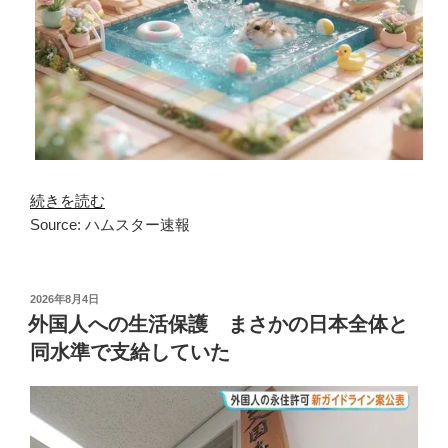
続きを読む
Source: ハムスター速報
投
2026年8月4日
稿
外国人への生活保護 まさかの日本全体と
日:
同水準で支給していた