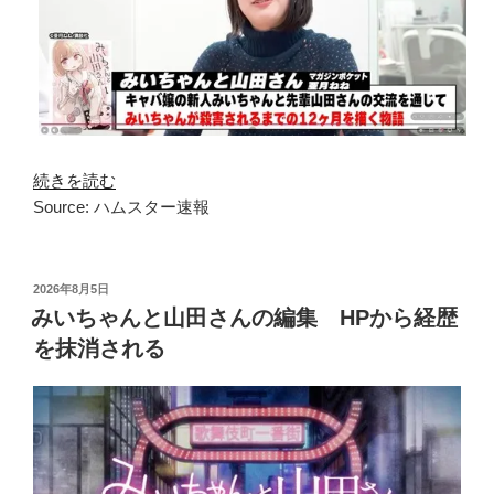
続きを読む
Source: ハムスター速報
投
2026年8月5日
稿
みいちゃんと山田さんの編集 HPから経歴
日:
を抹消される