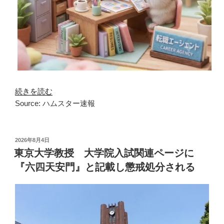
続きを読む
Source: ハムスター速報
投
2026年8月4日
稿
東京大学教授 大学院入試関連ページに
日:
『六四天安門』と記載し懲戒処分される