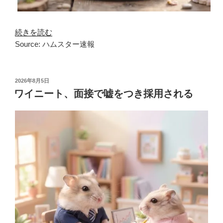
続きを読む
Source: ハムスター速報
投
2026年8月5日
稿
ワイニート、面接で嘘をつき採用される
日: