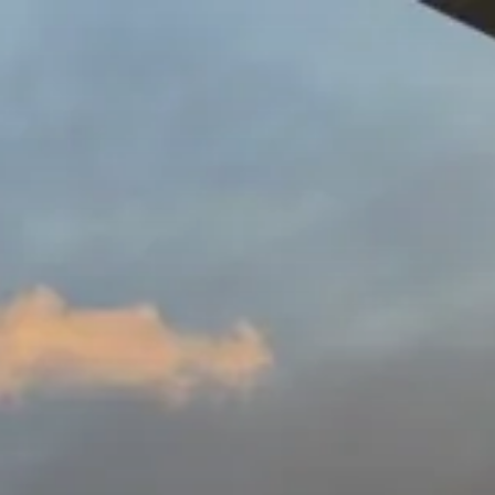
コ
ン
テ
ン
ツ
へ
ス
キ
ッ
プ