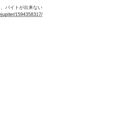
イ、バイトが出来ない
vejupiter/1594358317/