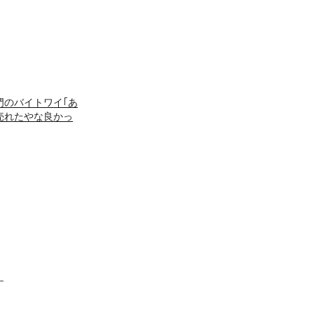
門のバイトワイ｢あ
売れたやな良かっ
す