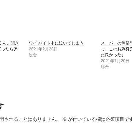
くん、聞き
ワイ バイト中に泣いてしまう
スーパーの魚部
言ったらア
2021年2月26日
っ、このお刺身
総合
た良かった｣
2021年7月20日
総合
す
開されることはありません。
※
が付いている欄は必須項目で