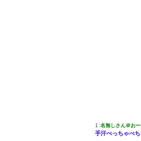
1 :
名無しさん＠おー
手汗べっちゃべち