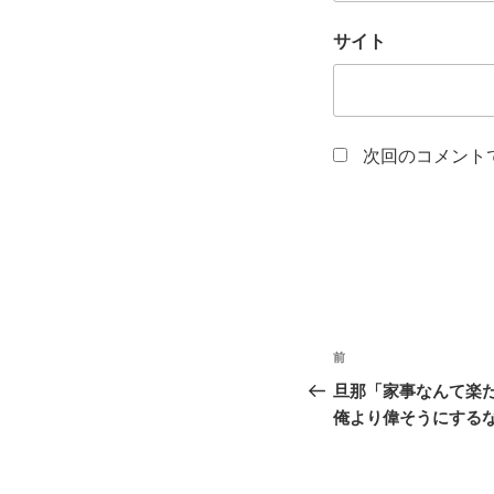
サイト
次回のコメント
投
前
前
稿
の
旦那「家事なんて楽
投
俺より偉そうにする
ナ
稿
ビ