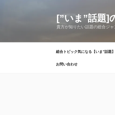
コ
ン
テ
[”いま”話
ン
貴方が知りたい話題の総合ジャ
ツ
へ
ス
キ
総合トピック気になる【いま”話題】
ッ
プ
お問い合わせ