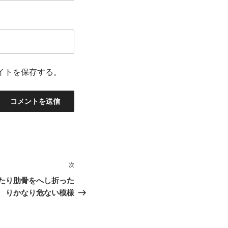
イトを保存する。
次
次
の
たり肋骨をへし折った
投
りかなり危ない模様
稿