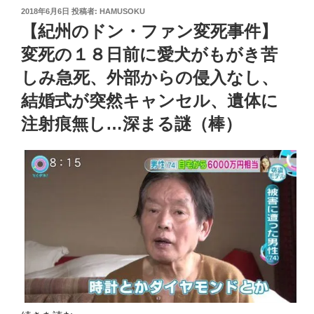
投
2018年6月6日
投稿者:
HAMUSOKU
稿
【紀州のドン・ファン変死事件】
日:
変死の１８日前に愛犬がもがき苦
しみ急死、外部からの侵入なし、
結婚式が突然キャンセル、遺体に
注射痕無し…深まる謎（棒）