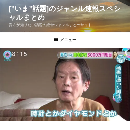
コ
[”いま”話題]のジャンル速報スペシ
ン
ャルまとめ
テ
ン
貴方が知りたい話題の総合ジャンルまとめサイト
ツ
へ
メニュー
ス
キ
ッ
プ