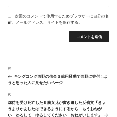
次回のコメントで使用するためブラウザーに自分の名
前、メールアドレス、サイトを保存する。
投
前
前
稿
の
キングコング西野の借金３億円騒動で西野に寄付しよ
ナ
投
うと思った人に見せたいページ
ビ
稿
ゲ
次
次
の
ー
虐待を受け死亡した５歳女児が書き遺した反省文「きょ
投
シ
うよりかあしたはできるようにするから もうおねが
稿
い ゆるして ゆるしてください おねがいします」
ョ