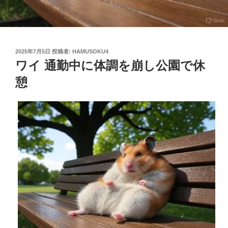
投
2025年7月5日
投稿者:
HAMUSOKU4
稿
ワイ 通勤中に体調を崩し公園で休
日:
憩