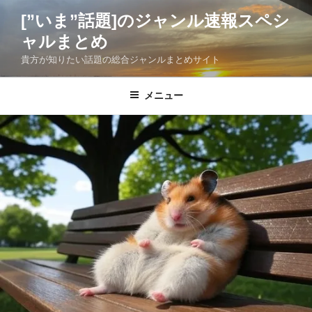
コ
[”いま”話題]のジャンル速報スペシ
ン
ャルまとめ
テ
ン
貴方が知りたい話題の総合ジャンルまとめサイト
ツ
へ
メニュー
ス
キ
ッ
プ