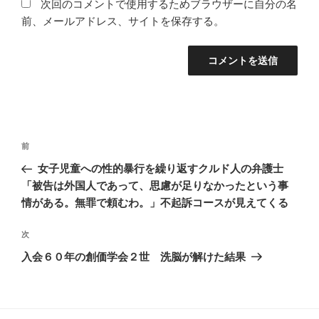
次回のコメントで使用するためブラウザーに自分の名
前、メールアドレス、サイトを保存する。
投
前
前
稿
の
女子児童への性的暴行を繰り返すクルド人の弁護士
ナ
投
「被告は外国人であって、思慮が足りなかったという事
ビ
稿
情がある。無罪で頼むわ。」不起訴コースが見えてくる
ゲ
次
次
ー
の
シ
入会６０年の創価学会２世 洗脳が解けた結果
投
ョ
稿
ン