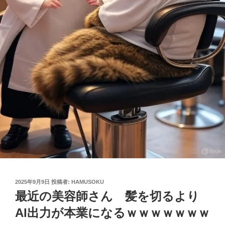
投
2025年9月9日
投稿者:
HAMUSOKU
稿
最近の美容師さん 髪を切るより
日:
AI出力が本業になるｗｗｗｗｗｗｗ