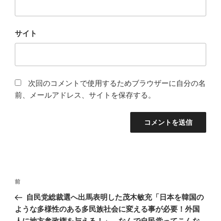
サイト
次回のコメントで使用するためブラウザーに自分の名
前、メールアドレス、サイトを保存する。
投
前
前
稿
の
自民党総裁選へ出馬表明した茂木敏充「日本を韓国の
ナ
投
ような多様性のある多民族社会に変える事が必要！外国
ビ
稿
人に地方参政権を与える！」←なんで自民党ってこんな