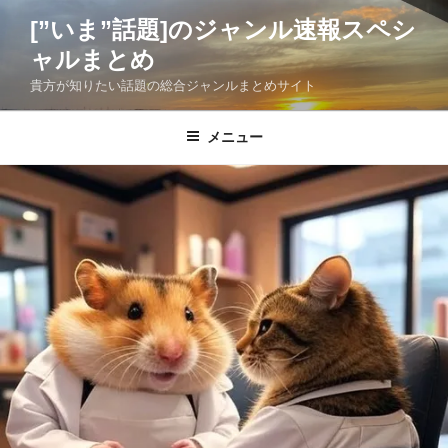
コ
[”いま”話題]のジャンル速報スペシ
ン
ャルまとめ
テ
ン
貴方が知りたい話題の総合ジャンルまとめサイト
ツ
へ
メニュー
ス
キ
ッ
プ