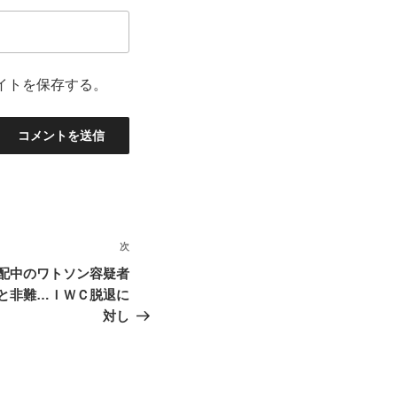
イトを保存する。
次
次
の
配中のワトソン容疑者
投
と非難…ＩＷＣ脱退に
稿
対し