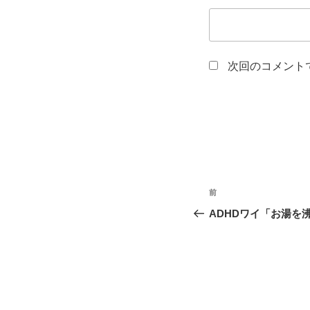
次回のコメント
投
前
前
稿
の
ADHDワイ「お湯を
投
ナ
稿
ビ
ゲ