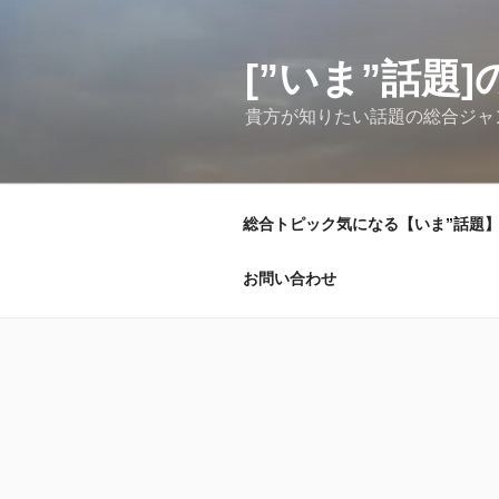
コ
ン
テ
[”いま”話
ン
貴方が知りたい話題の総合ジャ
ツ
へ
ス
キ
総合トピック気になる【いま”話題】
ッ
プ
お問い合わせ