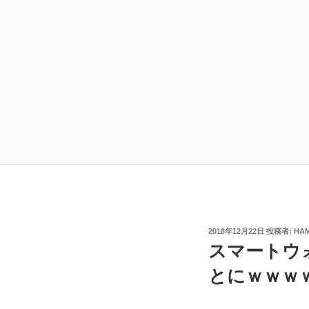
投
2018年12月22日
投稿者:
HA
稿
スマートウ
日:
とにｗｗｗ