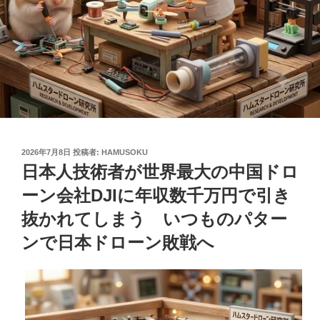
投
2026年7月8日
投稿者:
HAMUSOKU
稿
日本人技術者が世界最大の中国ドロ
日:
ーン会社DJIに年収数千万円で引き
抜かれてしまう いつものパター
ンで日本ドローン敗戦へ