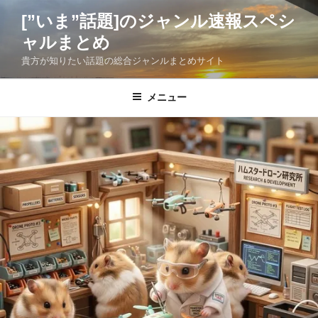
コ
[”いま”話題]のジャンル速報スペシ
ン
ャルまとめ
テ
ン
貴方が知りたい話題の総合ジャンルまとめサイト
ツ
へ
メニュー
ス
キ
ッ
プ