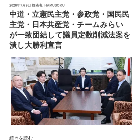
投
2026年7月9日
投稿者:
HAMUSOKU
稿
中道・立憲民主党・参政党・国民民
日:
主党・日本共産党・チームみらい
が一致団結して議員定数削減法案を
潰し大勝利宣言
続きを読む