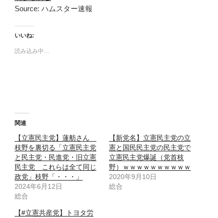
Source: ハムスター速報
いいね:
読み込み中…
関連
【立憲民主党】蓮舫さん
【新党名】立憲民主党の立
枝野を裏切る「立憲民主党
憲と国民民主党の民主党で
と民主党・民進党・旧立憲
立憲民主党爆誕（党首枝
民主党 これらは全て同じ
野）ｗｗｗｗｗｗｗｗｗｗ
政党」枝野「・・・」
2020年9月10日
2024年6月12日
総合
総合
【#立憲共産党】トヨタ労