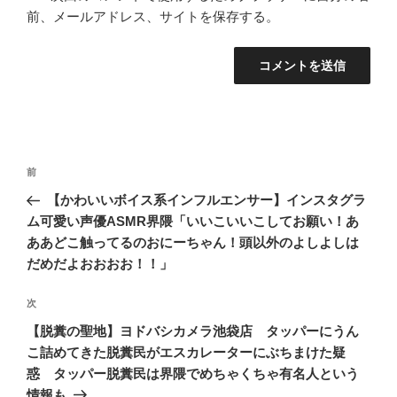
前、メールアドレス、サイトを保存する。
投
前
前
稿
の
【かわいいボイス系インフルエンサー】インスタグラ
ナ
投
ム可愛い声優ASMR界隈「いいこいいこしてお願い！あ
ビ
稿
ああどこ触ってるのおにーちゃん！頭以外のよしよしは
ゲ
だめだよおおおお！！」
ー
次
次
シ
の
【脱糞の聖地】ヨドバシカメラ池袋店 タッパーにうん
ョ
投
こ詰めてきた脱糞民がエスカレーターにぶちまけた疑
ン
稿
惑 タッパー脱糞民は界隈でめちゃくちゃ有名人という
情報も