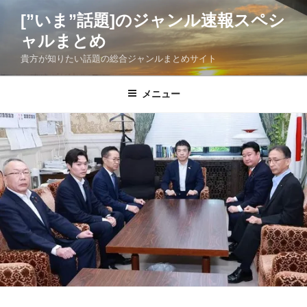
コ
[”いま”話題]のジャンル速報スペシ
ン
ャルまとめ
テ
ン
貴方が知りたい話題の総合ジャンルまとめサイト
ツ
へ
メニュー
ス
キ
ッ
プ