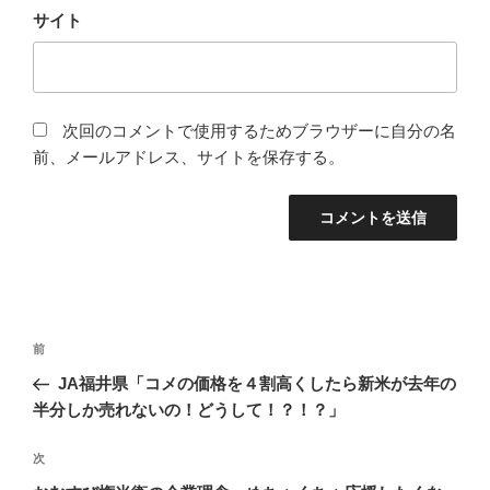
サイト
次回のコメントで使用するためブラウザーに自分の名
前、メールアドレス、サイトを保存する。
投
前
前
稿
の
JA福井県「コメの価格を４割高くしたら新米が去年の
ナ
投
半分しか売れないの！どうして！？！？」
ビ
稿
ゲ
次
次
の