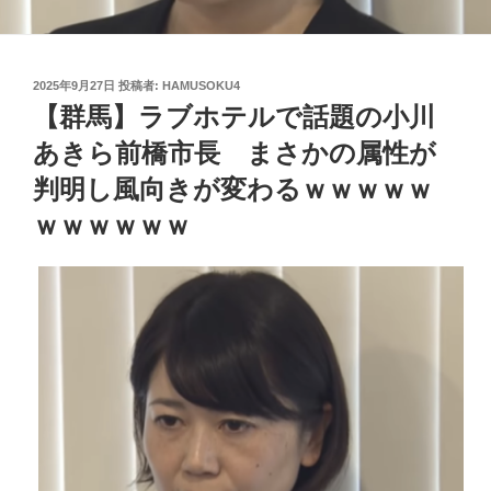
投
2025年9月27日
投稿者:
HAMUSOKU4
稿
【群馬】ラブホテルで話題の小川
日:
あきら前橋市長 まさかの属性が
判明し風向きが変わるｗｗｗｗｗ
ｗｗｗｗｗｗ