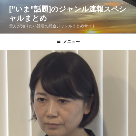
コ
[”いま”話題]のジャンル速報スペシ
ン
ャルまとめ
テ
ン
貴方が知りたい話題の総合ジャンルまとめサイト
ツ
へ
メニュー
ス
キ
ッ
プ