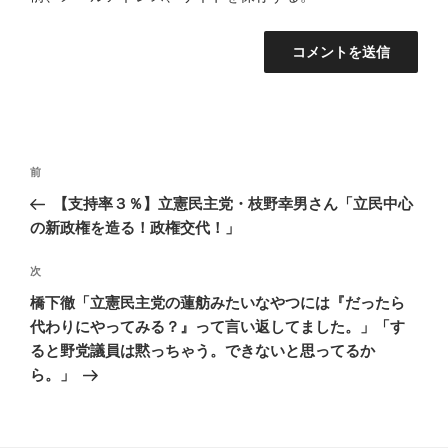
投
前
前
稿
の
【支持率３％】立憲民主党・枝野幸男さん「立民中心
ナ
投
の新政権を造る！政権交代！」
ビ
稿
ゲ
次
次
の
ー
橋下徹「立憲民主党の蓮舫みたいなやつには『だったら
投
シ
代わりにやってみる？』って言い返してました。」「す
稿
ると野党議員は黙っちゃう。できないと思ってるか
ョ
ら。」
ン