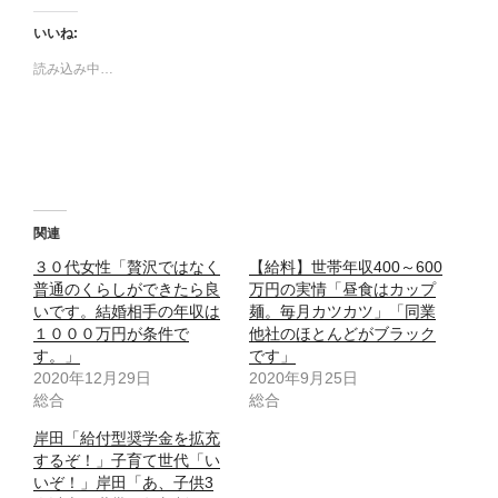
いいね:
読み込み中…
関連
３０代女性「贅沢ではなく
【給料】世帯年収400～600
普通のくらしができたら良
万円の実情「昼食はカップ
いです。結婚相手の年収は
麺。毎月カツカツ」「同業
１０００万円が条件で
他社のほとんどがブラック
す。」
です」
2020年12月29日
2020年9月25日
総合
総合
岸田「給付型奨学金を拡充
するぞ！」子育て世代「い
いぞ！」岸田「あ、子供3