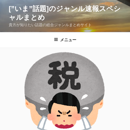
コ
[”いま”話題]のジャンル速報スペシ
ン
ャルまとめ
テ
ン
貴方が知りたい話題の総合ジャンルまとめサイト
ツ
へ
メニュー
ス
キ
ッ
プ