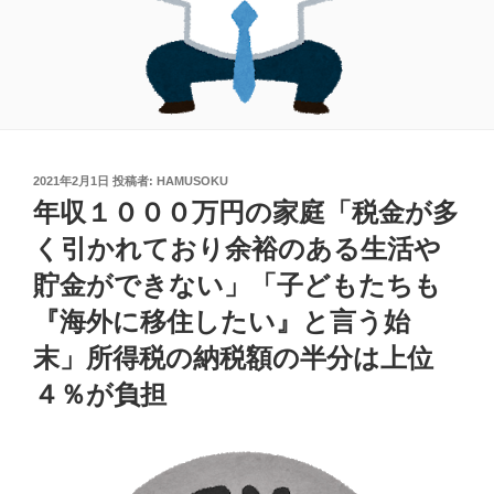
投
2021年2月1日
投稿者:
HAMUSOKU
稿
年収１０００万円の家庭「税金が多
日:
く引かれており余裕のある生活や
貯金ができない」「子どもたちも
『海外に移住したい』と言う始
末」所得税の納税額の半分は上位
４％が負担