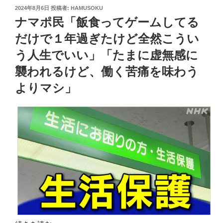
投
2024年8月6日
投稿者:
HAMUSOKU
稿
ナマポ民「飯食ってゲームしてる
日:
だけで１年過ぎたけど全然こうい
う人生でいい」「たまに虚無感に
襲われるけど、働く苦痛を味わう
よりマシ」