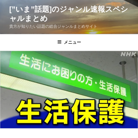
コ
[”いま”話題]のジャンル速報スペシ
ン
ャルまとめ
テ
ン
貴方が知りたい話題の総合ジャンルまとめサイト
ツ
へ
メニュー
ス
キ
ッ
プ