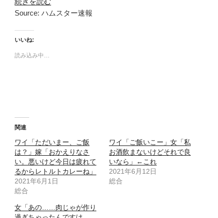
続きを読む
Source: ハムスター速報
いいね:
読み込み中…
関連
ワイ「ただいまー、ご飯
ワイ「ご飯いこー」女「私
は？」嫁「おかえりなさ
お酒飲まないけどそれで良
い。悪いけど今日は疲れて
いなら」←これ
るからレトルトカレーね」
2021年6月12日
2021年6月1日
総合
総合
女「あの……肉じゃが作り
過ぎちゃったんですけ