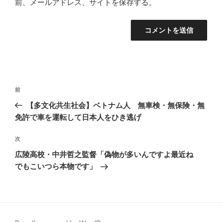
前、メールアドレス、サイトを保存する。
投
前
前
稿
の
【多文化共生社会】ベトナム人 無車検・無保険・無
ナ
投
免許で車を運転して日本人をひき逃げ
ビ
稿
ゲ
次
次
の
ー
広陵高校・中井哲之監督「偽物が多いんですよ最近ね
投
シ
でもこいつら本物です」
稿
ョ
ン