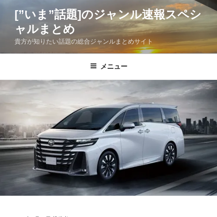
コ
[”いま”話題]のジャンル速報スペシ
ン
ャルまとめ
テ
ン
貴方が知りたい話題の総合ジャンルまとめサイト
ツ
へ
メニュー
ス
キ
ッ
プ