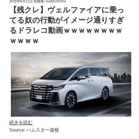
投
2025年8月11日
投稿者:
HAMUSOKU
稿
【残クレ】ヴェルファイアに乗っ
日:
てる奴の行動がイメージ通りすぎ
るドラレコ動画ｗｗｗｗｗｗｗｗ
ｗｗｗｗ
続きを読む
Source: ハムスター速報