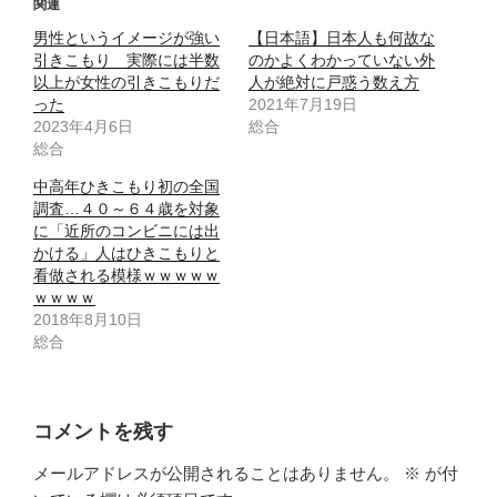
関連
男性というイメージが強い
【日本語】日本人も何故な
引きこもり 実際には半数
のかよくわかっていない外
以上が女性の引きこもりだ
人が絶対に戸惑う数え方
った
2021年7月19日
2023年4月6日
総合
総合
中高年ひきこもり初の全国
調査…４０～６４歳を対象
に「近所のコンビニには出
かける」人はひきこもりと
看做される模様ｗｗｗｗｗ
ｗｗｗｗ
2018年8月10日
総合
コメントを残す
メールアドレスが公開されることはありません。
※
が付