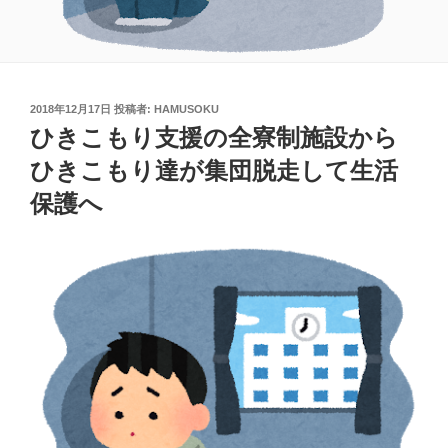
投
2018年12月17日
投稿者:
HAMUSOKU
稿
ひきこもり支援の全寮制施設から
日:
ひきこもり達が集団脱走して生活
保護へ