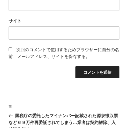
サイト
次回のコメントで使用するためブラウザーに自分の名
前、メールアドレス、サイトを保存する。
投
前
前
稿
の
国税庁の委託したマイナンバー記載された源泉徴収票
ナ
投
など６９万件再委託されてしまう…業者は契約解除、入
ビ
稿