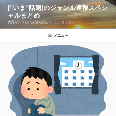
コ
[”いま”話題]のジャンル速報スペシ
ン
ャルまとめ
テ
ン
貴方が知りたい話題の総合ジャンルまとめサイト
ツ
へ
メニュー
ス
キ
ッ
プ